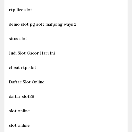
rtp live slot
demo slot pg soft mahjong ways 2
situs slot
Judi Slot Gacor Hari Ini
cheat rtp slot
Daftar Slot Online
daftar slot88
slot online
slot online