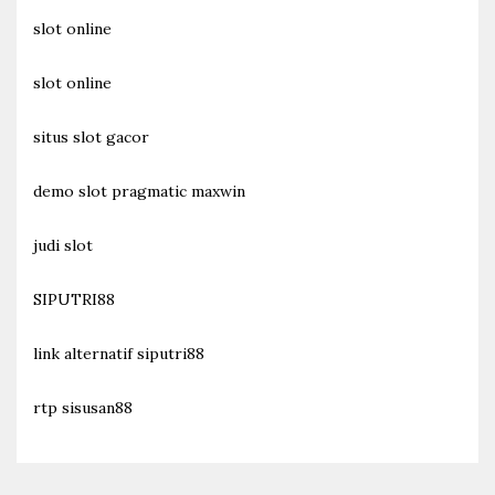
slot online
slot online
situs slot gacor
demo slot pragmatic maxwin
judi slot
SIPUTRI88
link alternatif siputri88
rtp sisusan88