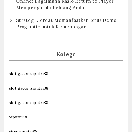
Online: Bagaimana Rasio Return to Player
Mempengaruhi Peluang Anda
Strategi Cerdas Memanfaatkan Situs Demo
Pragmatic untuk Kemenangan
Kolega
slot gacor siputri88
slot gacor siputri88
slot gacor siputri88
Siputri88
situs siputri88