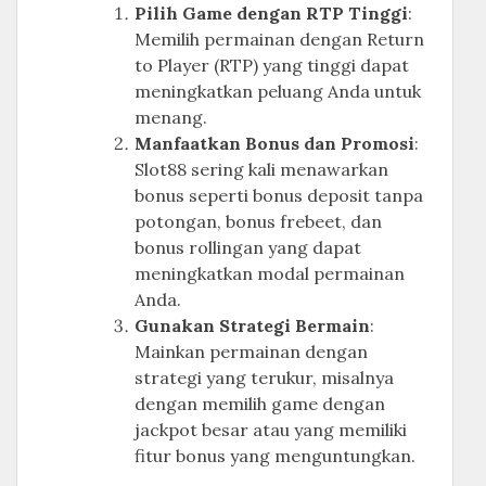
Pilih Game dengan RTP Tinggi
:
Memilih permainan dengan Return
to Player (RTP) yang tinggi dapat
meningkatkan peluang Anda untuk
menang.
Manfaatkan Bonus dan Promosi
:
Slot88 sering kali menawarkan
bonus seperti bonus deposit tanpa
potongan, bonus frebeet, dan
bonus rollingan yang dapat
meningkatkan modal permainan
Anda.
Gunakan Strategi Bermain
:
Mainkan permainan dengan
strategi yang terukur, misalnya
dengan memilih game dengan
jackpot besar atau yang memiliki
fitur bonus yang menguntungkan.