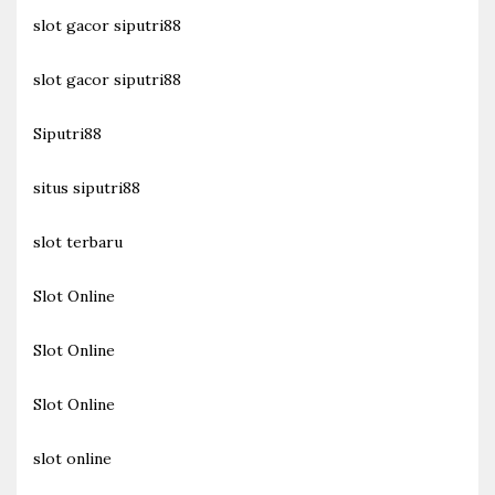
slot gacor siputri88
slot gacor siputri88
Siputri88
situs siputri88
slot terbaru
Slot Online
Slot Online
Slot Online
slot online