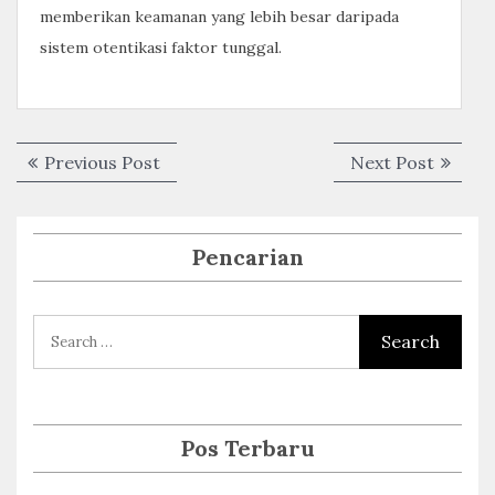
memberikan keamanan yang lebih besar daripada
sistem otentikasi faktor tunggal.
Navigasi
Previous
Next
Previous Post
Next Post
pos
post:
post:
Pencarian
Pos Terbaru