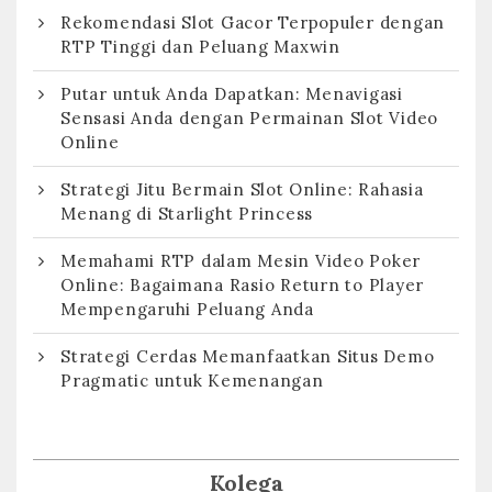
Rekomendasi Slot Gacor Terpopuler dengan
RTP Tinggi dan Peluang Maxwin
Putar untuk Anda Dapatkan: Menavigasi
Sensasi Anda dengan Permainan Slot Video
Online
Strategi Jitu Bermain Slot Online: Rahasia
Menang di Starlight Princess
Memahami RTP dalam Mesin Video Poker
Online: Bagaimana Rasio Return to Player
Mempengaruhi Peluang Anda
Strategi Cerdas Memanfaatkan Situs Demo
Pragmatic untuk Kemenangan
Kolega